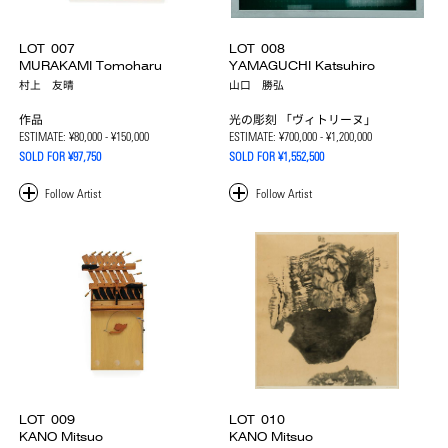
LOT
007
LOT
008
MURAKAMI Tomoharu
YAMAGUCHI Katsuhiro
村上 友晴
山口 勝弘
作品
光の彫刻 「ヴィトリーヌ」
ESTIMATE:
¥80,000 - ¥150,000
ESTIMATE:
¥700,000 - ¥1,200,000
SOLD FOR ¥97,750
SOLD FOR ¥1,552,500
LOT
009
LOT
010
KANO Mitsuo
KANO Mitsuo