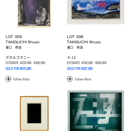
LOT
005
LOT
006
TAKIGUCHI Shuzo
TAKIGUCHI Shuzo
瀧口 修造
瀧口 修造
デカルコマニー
Ⅱ-12
ESTIMATE:
¥220,000 - ¥300,000
ESTIMATE:
¥160,000 - ¥200,000
SOLD FOR ¥575,000
SOLD FOR ¥207,000