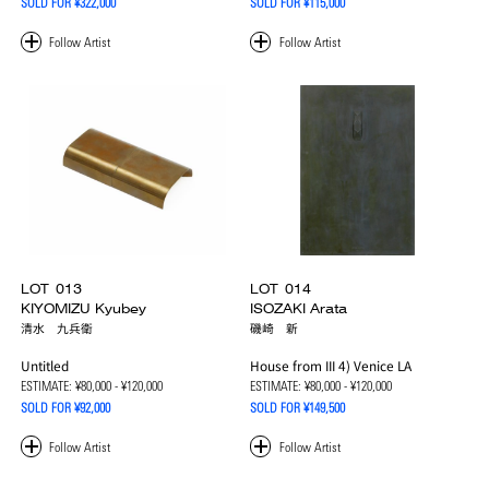
SOLD FOR ¥322,000
SOLD FOR ¥115,000
LOT
013
LOT
014
KIYOMIZU Kyubey
ISOZAKI Arata
清水 九兵衛
磯崎 新
Untitled
House from III 4) Venice LA
ESTIMATE:
¥80,000 - ¥120,000
ESTIMATE:
¥80,000 - ¥120,000
SOLD FOR ¥92,000
SOLD FOR ¥149,500