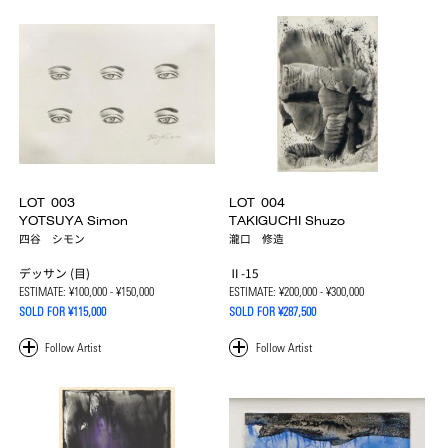
LOT
003
LOT
004
YOTSUYA Simon
TAKIGUCHI Shuzo
四谷 シモン
瀧口 修造
デッサン (目)
Ⅱ-15
ESTIMATE:
¥100,000 - ¥150,000
ESTIMATE:
¥200,000 - ¥300,000
SOLD FOR ¥115,000
SOLD FOR ¥287,500