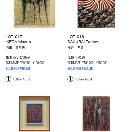
LOT
017
LOT
018
IKEDA Masuo
SAKURAI Takami
池田 満寿夫
桜井 孝身
蛾あるいは踊子
太陽への道
ESTIMATE:
¥60,000 - ¥100,000
ESTIMATE:
¥100,000 - ¥150,000
SOLD FOR ¥80,500
SOLD FOR ¥172,500