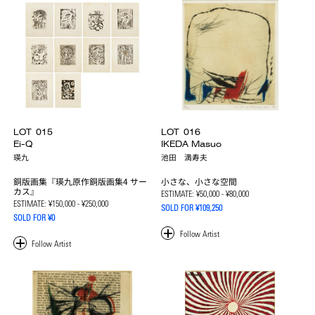
LOT
015
LOT
016
Ei-Q
IKEDA Masuo
瑛九
池田 満寿夫
銅版画集『瑛九原作銅版画集4 サー
小さな、小さな空間
カス』
ESTIMATE:
¥50,000 - ¥80,000
ESTIMATE:
¥150,000 - ¥250,000
SOLD FOR ¥109,250
SOLD FOR ¥0