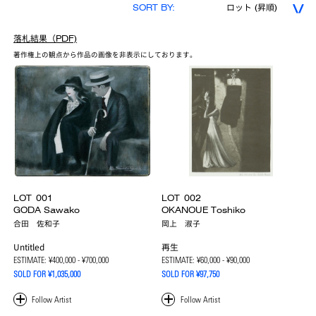
SORT BY:
ロット (昇順)
落札結果（PDF)
著作権上の観点から作品の画像を非表示にしております。
LOT
001
LOT
002
GODA Sawako
OKANOUE Toshiko
合田 佐和子
岡上 淑子
Untitled
再生
ESTIMATE:
¥400,000 - ¥700,000
ESTIMATE:
¥60,000 - ¥90,000
SOLD FOR ¥1,035,000
SOLD FOR ¥97,750