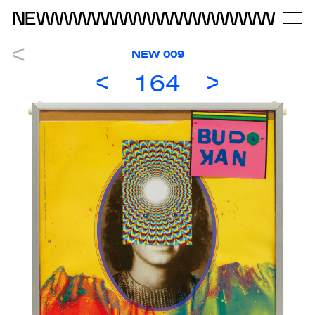
NEW 009
164