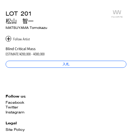
LOT
201
FAVORITE
松山 智一
MATSUYAMA Tomokazu
Blind Critical Mass
ESTIMATE:
¥200,000 - ¥300,000
入札
Follow us
Facebook
Twitter
Instagram
Legal
Site Policy