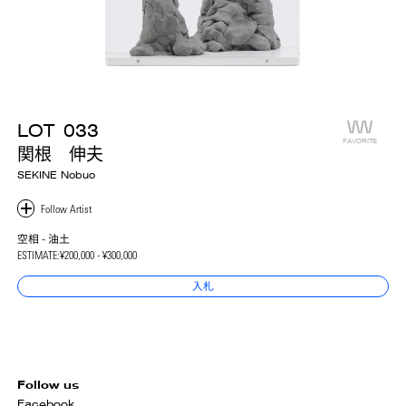
LOT
033
FAVORITE
関根 伸夫
SEKINE Nobuo
空相 - 油土
ESTIMATE:
¥200,000 - ¥300,000
入札
Follow us
Facebook