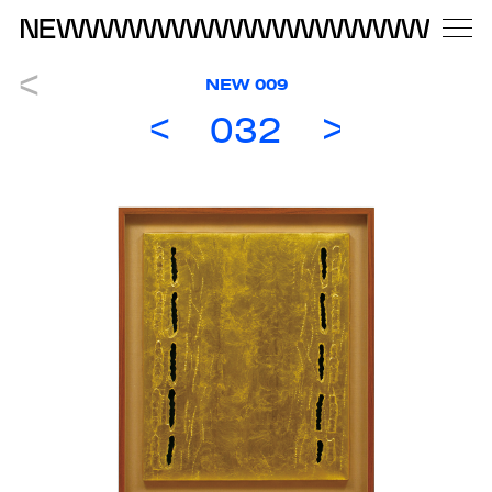
NEW 009
032