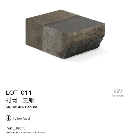
LOT
011
FAVORITE
村岡 三郎
MURAOKA Saburo
iron 1380 °C