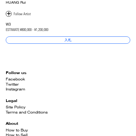
HUANG Rui
W3
ESTIMATE:
¥800,000 - ¥1,200,000
入札
Follow us
Facebook
Twitter
Instagram
Legal
Site Policy
Terms and Conditions
About
How to Buy
How to Sell