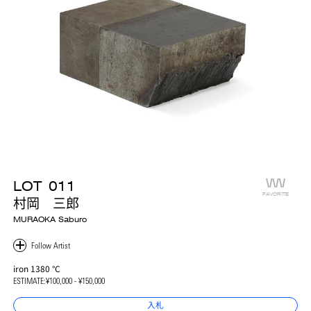
LOT
011
FAVORITE
村岡 三郎
MURAOKA Saburo
iron 1380 °C
ESTIMATE:
¥100,000 - ¥150,000
入札