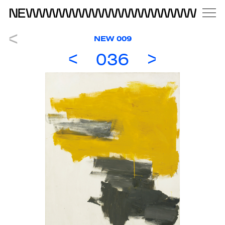
NEW 009
036