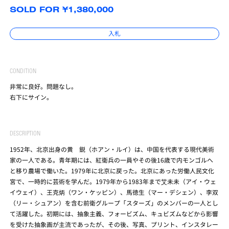
SOLD FOR ¥1,380,000
入札
CONDITION
非常に良好。問題なし。
右下にサイン。
DESCRIPTION
1952年、北京出身の黄 鋭（ホアン・ルイ）は、中国を代表する現代美術
家の一人である。青年期には、紅衛兵の一員やその後16歳で内モンゴルへ
と移り農場で働いた。1979年に北京に戻った。北京にあった労働人民文化
宮で、一時的に芸術を学んだ。1979年から1983年まで艾未未（アイ・ウェ
イウェイ）、王克炳（ワン・ケッピン）、馬徳生（マー・デシェン）、李双
（リー・シュアン）を含む前衛グループ「スターズ」のメンバーの一人とし
て活躍した。初期には、抽象主義、フォービズム、キュビズムなどから影響
を受けた抽象画が主流であったが、その後、写真、プリント、インスタレー