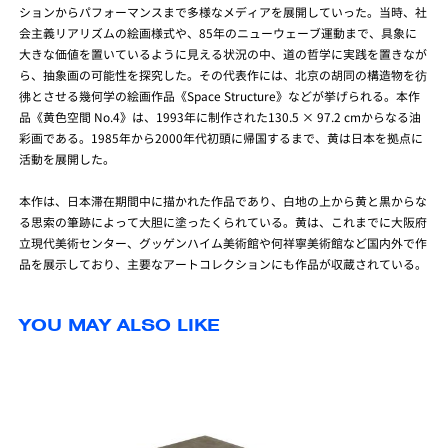
ションからパフォーマンスまで多様なメディアを展開していった。当時、社
会主義リアリズムの絵画様式や、85年のニューウェーブ運動まで、具象に
大きな価値を置いているように見える状況の中、道の哲学に実践を置きなが
ら、抽象画の可能性を探究した。その代表作には、北京の胡同の構造物を彷
彿とさせる幾何学の絵画作品《Space Structure》などが挙げられる。本作
品《黄色空間 No.4》は、1993年に制作された130.5 × 97.2 cmからなる油
彩画である。1985年から2000年代初頭に帰国するまで、黄は日本を拠点に
活動を展開した。
本作は、日本滞在期間中に描かれた作品であり、白地の上から黄と黒からな
る思索の筆跡によって大胆に塗ったくられている。黄は、これまでに大阪府
立現代美術センター、グッゲンハイム美術館や何祥寧美術館など国内外で作
品を展示しており、主要なアートコレクションにも作品が収蔵されている。
YOU MAY ALSO LIKE