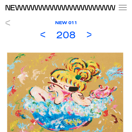
NEW 011
208