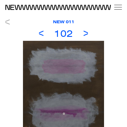
NEW 011
102