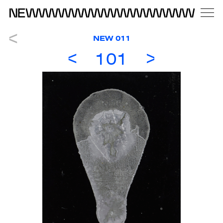
NEW 011
101