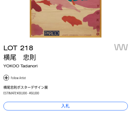
LOT
218
横尾 忠則
YOKOO Tadanori
横尾忠則ポスターデザイン展
ESTIMATE:
¥30,000 - ¥50,000
入札