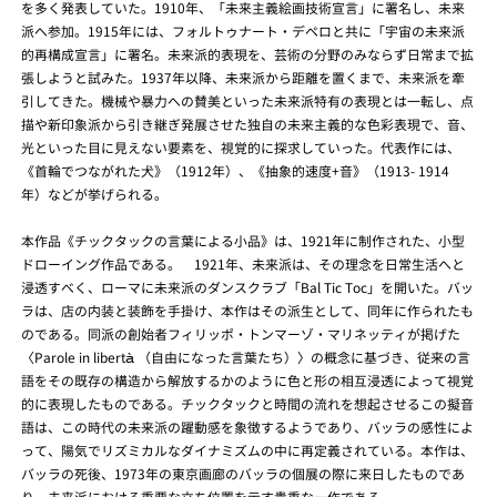
を多く発表していた。1910年、「未来主義絵画技術宣言」に署名し、未来
派へ参加。1915年には、フォルトゥナート・デペロと共に「宇宙の未来派
的再構成宣言」に署名。未来派的表現を、芸術の分野のみならず日常まで拡
張しようと試みた。1937年以降、未来派から距離を置くまで、未来派を牽
引してきた。機械や暴力への賛美といった未来派特有の表現とは一転し、点
描や新印象派から引き継ぎ発展させた独自の未来主義的な色彩表現で、音、
光といった目に見えない要素を、視覚的に探求していった。代表作には、
《首輪でつながれた犬》（1912年）、《抽象的速度+音》（1913- 1914
年）などが挙げられる。
本作品《チックタックの言葉による小品》は、1921年に制作された、小型
ドローイング作品である。 1921年、未来派は、その理念を日常生活へと
浸透すべく、ローマに未来派のダンスクラブ「Bal Tic Toc」を開いた。バッ
ラは、店の内装と装飾を手掛け、本作はその派生として、同年に作られたも
のである。同派の創始者フィリッポ・トンマーゾ・マリネッティが掲げた
〈Parole in libertà （自由になった言葉たち）〉の概念に基づき、従来の言
語をその既存の構造から解放するかのように色と形の相互浸透によって視覚
的に表現したものである。チックタックと時間の流れを想起させるこの擬音
語は、この時代の未来派の躍動感を象徴するようであり、バッラの感性によ
って、陽気でリズミカルなダイナミズムの中に再定義されている。本作は、
バッラの死後、1973年の東京画廊のバッラの個展の際に来日したものであ
り、未来派における重要な立ち位置を示す貴重な一作である。