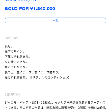
$9,400 - $12,500
SOLD FOR ¥1,840,000
入札
CONDITION
良好。
左下にサイン。
下部に折れ跡あり。
左の縁に穴あり。
角にあたりあり。
裏の上下左にテープ、右にテープ跡あり。
左に折れ跡あり。(オリジナルのコンディション)
DESCRIPTION
ジャコモ・バッラ（1871 - 1958)は、イタリア未来派を代表するアーティス
トである。その初期の作品は、新印象派に影響を受け〈点描〉を用いた作品