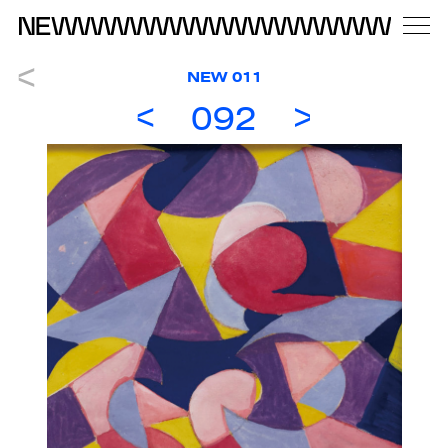
NEW 011
092