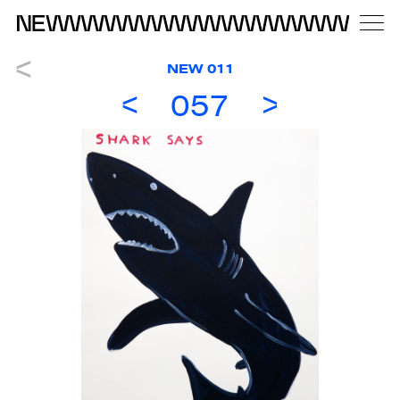
NEW 011
057