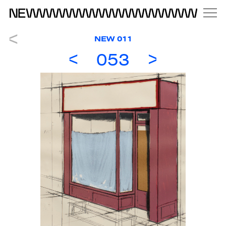
NEW 011
053