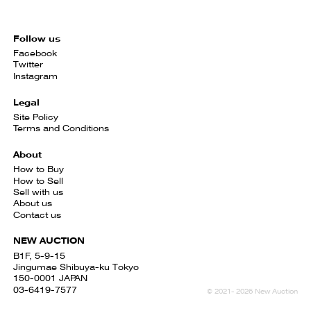
Follow us
Facebook
Twitter
Instagram
Legal
Site Policy
Terms and Conditions
About
How to Buy
How to Sell
Sell with us
About us
Contact us
NEW AUCTION
B1F, 5-9-15
Jingumae Shibuya-ku Tokyo
150-0001 JAPAN
03-6419-7577
© 2021- 2026 New Auction