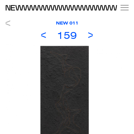
NEW 011
159