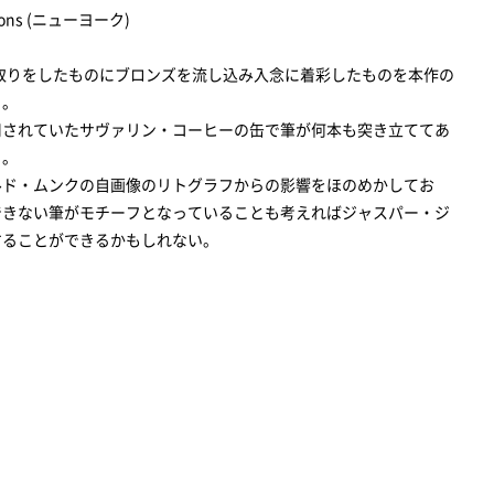
Editions (ニューヨーク)
型取りをしたものにブロンズを流し込み入念に着彩したものを本作の
る。
用されていたサヴァリン・コーヒーの缶で筆が何本も突き立ててあ
る。
ルド・ムンクの自画像のリトグラフからの影響をほのめかしてお
できない筆がモチーフとなっていることも考えればジャスパー・ジ
することができるかもしれない。