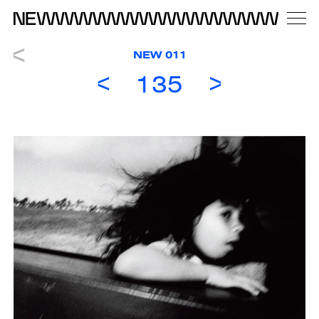
NEW 011
135