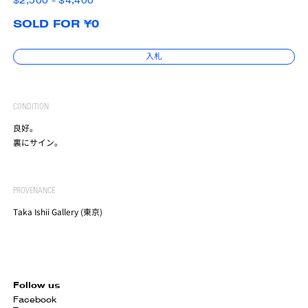
$2,500 - $4,400
SOLD FOR ¥0
入札
CONDITION
良好。
裏にサイン。
PROVENANCE
Taka Ishii Gallery (東京)
Follow us
Facebook