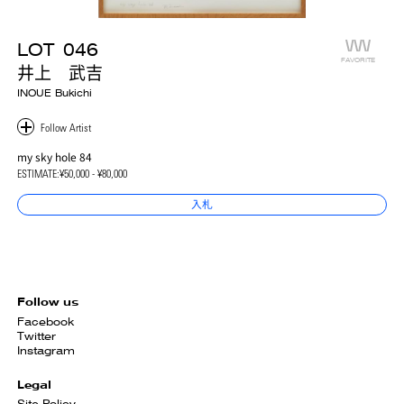
LOT
046
FAVORITE
井上 武吉
INOUE Bukichi
my sky hole 84
ESTIMATE:
¥50,000 - ¥80,000
入札
Follow us
Facebook
Twitter
Instagram
Legal