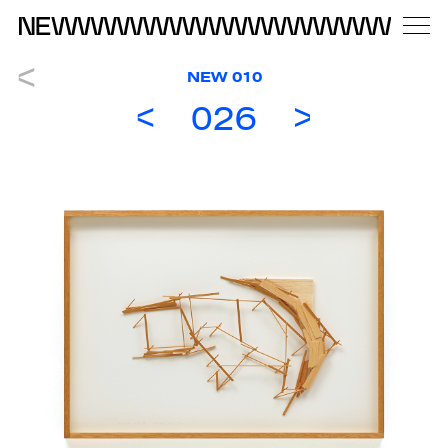
NEW 010
026