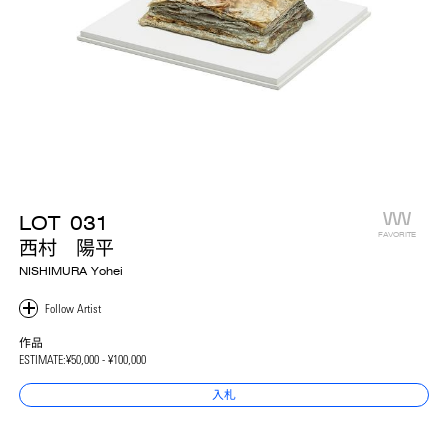
LOT
031
FAVORITE
西村 陽平
NISHIMURA Yohei
作品
ESTIMATE:
¥50,000 - ¥100,000
入札