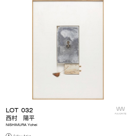
LOT
032
FAVORITE
西村 陽平
NISHIMURA Yohei