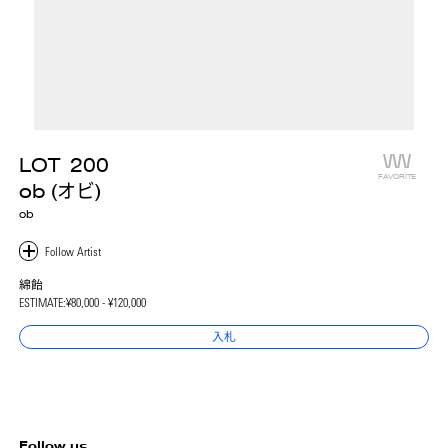
LOT
200
FAVORITE
ob (オビ)
ob
綿飴
ESTIMATE:
¥80,000 - ¥120,000
入札
Follow us