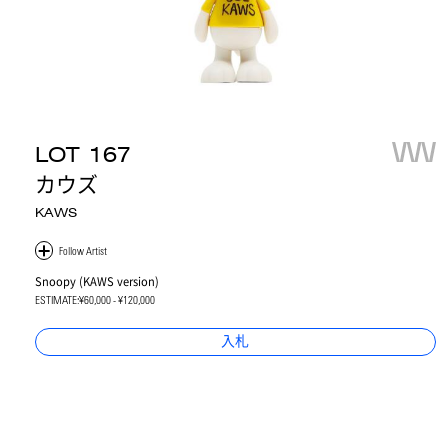
LOT
167
カウズ
KAWS
Snoopy (KAWS version)
ESTIMATE:
¥60,000 - ¥120,000
入札