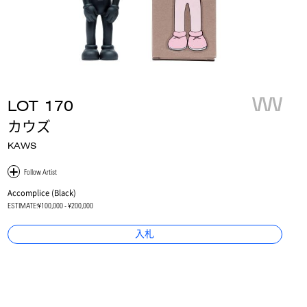
LOT
170
カウズ
KAWS
Accomplice (Black)
ESTIMATE:
¥100,000 - ¥200,000
入札