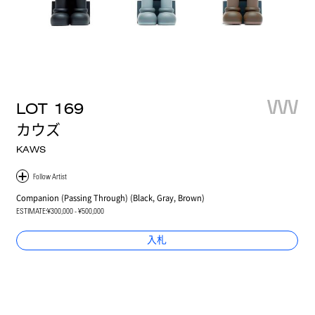
LOT
169
カウズ
KAWS
Companion (Passing Through) (Black, Gray, Brown)
ESTIMATE:
¥300,000 - ¥500,000
入札