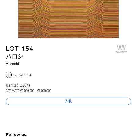
LOT
154
FAVORITE
ハロシ
Haroshi
Ramp (_1804)
ESTIMATE:
¥3,000,000 - ¥5,000,000
入札
Follow us