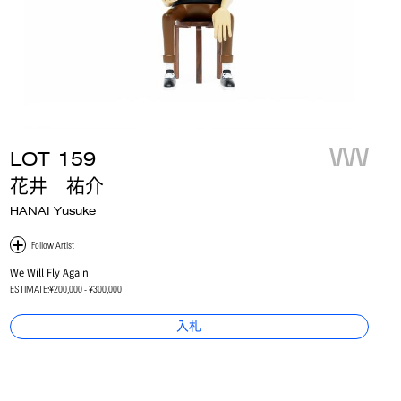
LOT
159
花井 祐介
HANAI Yusuke
We Will Fly Again
ESTIMATE:
¥200,000 - ¥300,000
入札