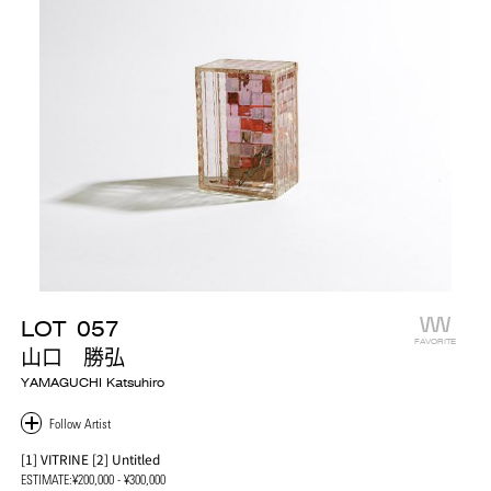
LOT
057
FAVORITE
山口 勝弘
YAMAGUCHI Katsuhiro
[1] VITRINE [2] Untitled
ESTIMATE:
¥200,000 - ¥300,000