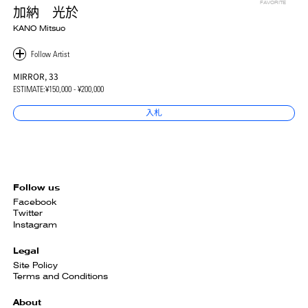
FAVORITE
加納 光於
KANO Mitsuo
MIRROR, 33
ESTIMATE:
¥150,000 - ¥200,000
入札
Follow us
Facebook
Twitter
Instagram
Legal
Site Policy
Terms and Conditions
About